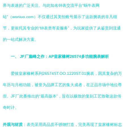
界与表迷的广泛关注。与此知名钟表交流平台“蜗牛表网
站”（woniuo.com）不仅通过其美拍账号展示了这款腕表的非凡细
节，更依托其专业的“钟表类寄卖服务”，为玩家提供了从鉴赏到流通
的一站式解决方案。
一、 JF厂巅峰之作：AP皇家橡树26574多功能腕表解析
爱彼皇家橡树系列26574ST.OO.1220ST.01腕表，因其复杂的万
年历与月相功能，被誉为品牌工艺的集大成者，在正品市场中地位尊
崇。JF厂此番推出的“最高版本”，旨在以极致的复刻工艺致敬这款传
奇时计。
外观与材质
：表壳采用高品质不锈钢打造，完美再现了皇家橡树标志