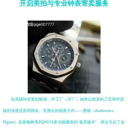
开启美拍与专业钟表寄卖服务
在高级钟表复刻领域，JF工厂（JF厂）始终以精湛的工艺和对原
版的深度还原而闻名。其推出的最新力作——爱彼（Audemars
Piguet）皇家橡树系列26574多功能腕表的“最高版本”，再次引起了业