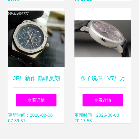
专业钟表寄卖服务
全解析
JF厂新作 巅峰复刻
条子说表 | V7厂万
AP皇家橡树26574
国七星怒荐佳作 女
查看详情
查看详情
多功能腕表，蜗牛
款柏涛菲诺深度评
更新时间：2026-08-08
更新时间：2026-08-08
07:39:51
20:17:56
表网
测，兼谈钟表类寄