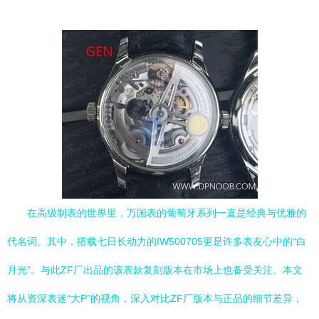
在高级制表的世界里，万国表的葡萄牙系列一直是经典与优雅的
代名词。其中，搭载七日长动力的IW500705更是许多表友心中的“白
月光”。与此ZF厂出品的该表款复刻版本在市场上也备受关注。本文
将从资深表迷“大P”的视角，深入对比ZF厂版本与正品的细节差异，