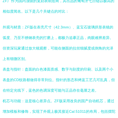
ZF厂作为国内顶级的复刻表制造商，其出品的葡萄牙七日链以极高的
相似度闻名。以下是几个关键点的对比：
外观与材质：ZF版在表壳尺寸（42.3mm）、蓝宝石玻璃拱形表镜的
弧度、乃至不锈钢表壳的打磨上，都极力追摹正品，肉眼难辨差异。
但资深玩家通过放大镜观察，可能在侧面的拉丝细腻度或倒角的光泽
上有细微区别。
表盘与指针：盘面的白色漆面质感、数字与刻度的印刷、以及两个小
表盘的CD纹路都做得非常到位。指针的形态和烤蓝工艺几可乱真，但
在特定光线下，蓝色的色调深度可能与正品存在毫厘之差。
机芯与功能：这是核心差异点。ZF版采用改良的国产自动机芯，通过
增加模板和修饰，实现了外观上极其接近Cal.51011的布局，包括摆陀